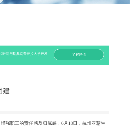
医院与瑞典乌普萨拉大学开发自修复性可注射水凝胶修复骨缺损
科学前沿——可用
了解详情
团建
，增强职工的责任感及归属感，
6
月
18
日，杭州亚慧生