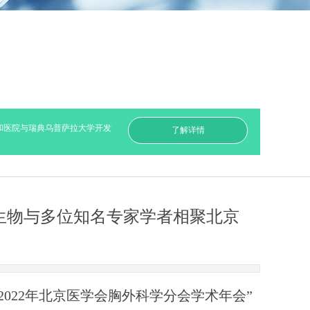
院与瑞典乌普萨拉大学开发自修复性可注射水凝胶修复骨缺损
科学前沿——可用
了解详情
慧生物与多位知名专家学者相聚北京
2022
年北京医学会胸外科学分会学术年会”