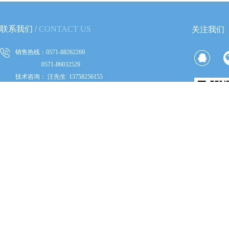
联系我们
​
/
CONTACT US
关注我们
销售热线：0571-88262269
0571-86032529
技术咨询：
汪先生 13758256155
不良事件反馈：何先生 13868038435
公司传真：0571-86712972
公司邮箱
：
qt_wangwei@163.com
公司地址：浙江省杭州市滨江区长河街道
滨安路688号6幢1层105室
COPYRIGHT © 2015-2