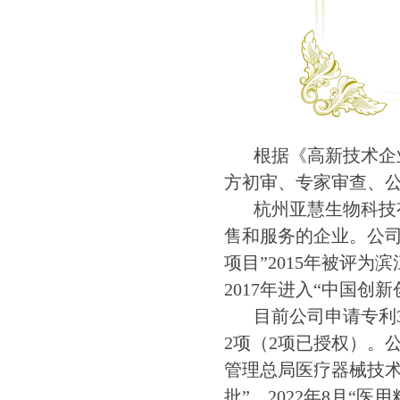
根据《高新技术企
方初审、专家审查、
杭州亚慧生物科技
售和服务的企业。公
项目
”2015
年被评为滨
2017
年进入
“
中国创新
目前公司申请专利
2
项（
2
项已授权）。
管理总局医疗器械技
批
”
。
2022
年
8
月
“
医用