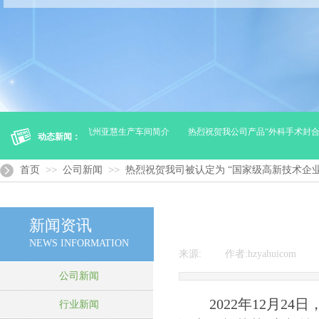
（贮存及运输）
杭州亚慧生产车间简介
热烈祝贺我公司产品“外科手术封合剂
动态新闻：
>>
>>
首页
公司新闻
热烈祝贺我司被认定为 “国家级高新技术企业
新闻资讯
NEWS INFORMATION
来源:
|
作者:
hzyahuicom
|
公司新闻
2022
年
12
月
24
日
行业新闻