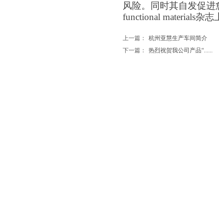
风险。同时其自发促进
functional materials
杂志
上一篇：
杭州亚慧生产车间简介
下一篇：
热烈祝贺我公司产品“......
联系我们
​
/
CONTACT US
关注我们
销售热线：0571-88262269
0571-86032529
技术咨询：
汪先生 13758256155
不良事件反馈：何先生 13868038435