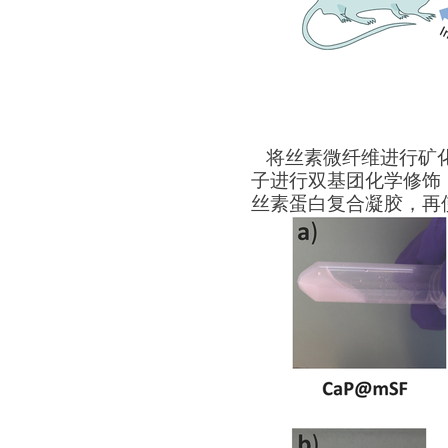
将丝素微纤维进行矿
子进行双基团化学修饰
丝素蛋白复合凝胶，再