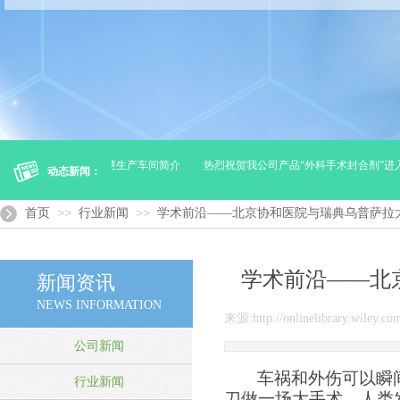
及运输）
杭州亚慧生产车间简介
热烈祝贺我公司产品“外科手术封合剂”进入
动态新闻：
>>
>>
首页
行业新闻
学术前沿——北京协和医院与瑞典乌普萨拉
学术前沿——北
新闻资讯
NEWS INFORMATION
来源:
http://onlinelibrary.wiley.c
公司新闻
车祸和外伤可以瞬
行业新闻
刀做一场大手术。人类